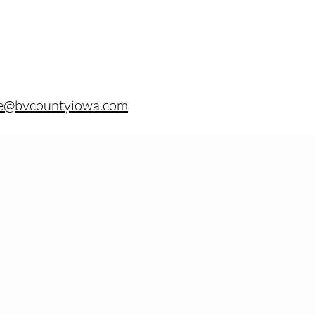
e@bvcountyiowa.com
y atención domiciliaria del
V
 | Storm Lake, IA 50588