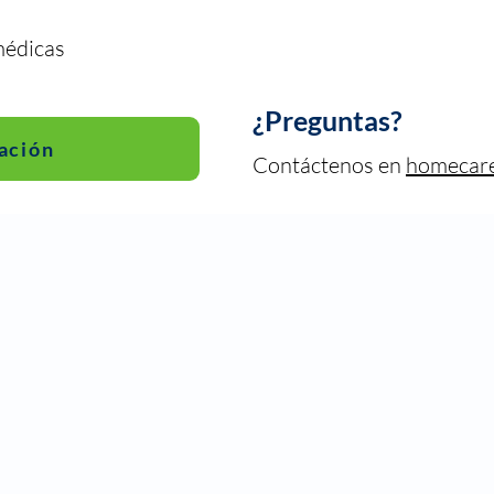
s
médicas
¿Preguntas?
ación
Contáctenos en
homecar
Salud pública 
condado de B
1709 Richland Dr.
(712) 749.2548