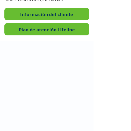
Información del cliente
Plan de atención Lifeline
Salud pública y atención
domiciliaria del condado de BV